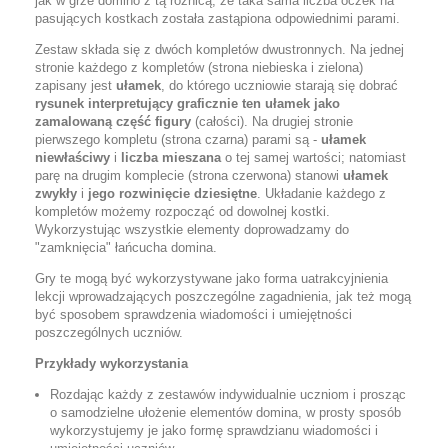
jak w grze domino z tą różnicą, że taka sama liczba oczek na
pasujących kostkach została zastąpiona odpowiednimi parami.
Zestaw składa się z dwóch kompletów dwustronnych. Na jednej
stronie każdego z kompletów (strona niebieska i zielona)
zapisany jest
ułamek
, do którego uczniowie starają się dobrać
rysunek interpretujący graficznie ten ułamek jako
zamalowaną część figury
(całości). Na drugiej stronie
pierwszego kompletu (strona czarna) parami są -
ułamek
niewłaściwy
i
liczba mieszana
o tej samej wartości; natomiast
parę na drugim komplecie (strona czerwona) stanowi
ułamek
zwykły
i
jego rozwinięcie dziesiętne
. Układanie każdego z
kompletów możemy rozpocząć od dowolnej kostki.
Wykorzystując wszystkie elementy doprowadzamy do
"zamknięcia" łańcucha domina.
Gry te mogą być wykorzystywane jako forma uatrakcyjnienia
lekcji wprowadzających poszczególne zagadnienia, jak też mogą
być sposobem sprawdzenia wiadomości i umiejętności
poszczególnych uczniów.
Przykłady wykorzystania
Rozdając każdy z zestawów indywidualnie uczniom i prosząc
o samodzielne ułożenie elementów domina, w prosty sposób
wykorzystujemy je jako formę sprawdzianu wiadomości i