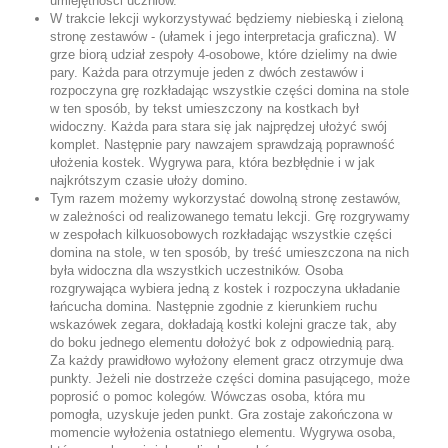
umiejętności uczniów.
W trakcie lekcji wykorzystywać będziemy niebieską i zieloną
stronę zestawów - (ułamek i jego interpretacja graficzna). W
grze biorą udział zespoły 4-osobowe, które dzielimy na dwie
pary. Każda para otrzymuje jeden z dwóch zestawów i
rozpoczyna grę rozkładając wszystkie części domina na stole
w ten sposób, by tekst umieszczony na kostkach był
widoczny. Każda para stara się jak najprędzej ułożyć swój
komplet. Następnie pary nawzajem sprawdzają poprawność
ułożenia kostek. Wygrywa para, która bezbłędnie i w jak
najkrótszym czasie ułoży domino.
Tym razem możemy wykorzystać dowolną stronę zestawów,
w zależności od realizowanego tematu lekcji. Grę rozgrywamy
w zespołach kilkuosobowych rozkładając wszystkie części
domina na stole, w ten sposób, by treść umieszczona na nich
była widoczna dla wszystkich uczestników. Osoba
rozgrywająca wybiera jedną z kostek i rozpoczyna układanie
łańcucha domina. Następnie zgodnie z kierunkiem ruchu
wskazówek zegara, dokładają kostki kolejni gracze tak, aby
do boku jednego elementu dołożyć bok z odpowiednią parą.
Za każdy prawidłowo wyłożony element gracz otrzymuje dwa
punkty. Jeżeli nie dostrzeże części domina pasującego, może
poprosić o pomoc kolegów. Wówczas osoba, która mu
pomogła, uzyskuje jeden punkt. Gra zostaje zakończona w
momencie wyłożenia ostatniego elementu. Wygrywa osoba,