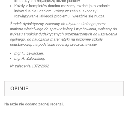
która uzyska największą liczbę punków.
Każdy z kompletów domina możemy rozdać jako zadanie
indywidualnie uczniom, którzy wcześniej skończyli
rozwiązywanie jakiegoś problemu i wyraźnie się nudzą.
Środek dydaktyczny zalecany do użytku szkolnego przez
ministra właściwego do spraw oświaty i wychowania, wpisany do
wykazu środków dydaktycznych przeznaczonych do kształcenia
ogólnego, do nauczania matematyki na poziomie szkoły
podstawowej, na podstawie recenzji rzeczoznawców:
mgr H. Lewackiej,
mgr A. Zalewskiej.
Nr zalecenia 1372/2002
OPINIE
Na razie nie dodano żadnej recenzji.