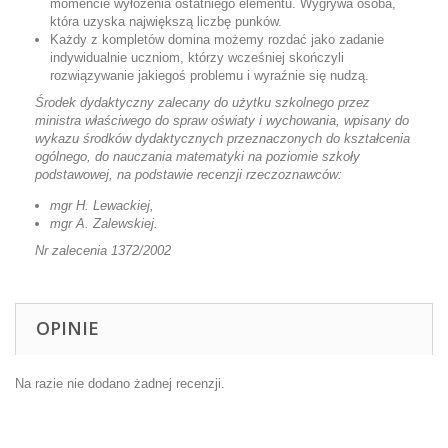
momencie wyłożenia ostatniego elementu. Wygrywa osoba,
która uzyska największą liczbę punków.
Każdy z kompletów domina możemy rozdać jako zadanie
indywidualnie uczniom, którzy wcześniej skończyli
rozwiązywanie jakiegoś problemu i wyraźnie się nudzą.
Środek dydaktyczny zalecany do użytku szkolnego przez
ministra właściwego do spraw oświaty i wychowania, wpisany do
wykazu środków dydaktycznych przeznaczonych do kształcenia
ogólnego, do nauczania matematyki na poziomie szkoły
podstawowej, na podstawie recenzji rzeczoznawców:
mgr H. Lewackiej,
mgr A. Zalewskiej.
Nr zalecenia 1372/2002
OPINIE
Na razie nie dodano żadnej recenzji.