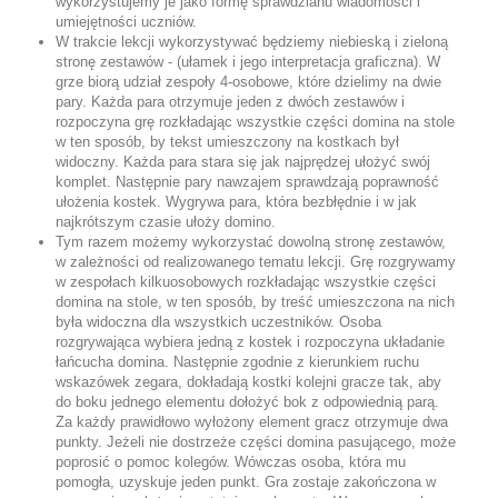
wykorzystujemy je jako formę sprawdzianu wiadomości i
umiejętności uczniów.
W trakcie lekcji wykorzystywać będziemy niebieską i zieloną
stronę zestawów - (ułamek i jego interpretacja graficzna). W
grze biorą udział zespoły 4-osobowe, które dzielimy na dwie
pary. Każda para otrzymuje jeden z dwóch zestawów i
rozpoczyna grę rozkładając wszystkie części domina na stole
w ten sposób, by tekst umieszczony na kostkach był
widoczny. Każda para stara się jak najprędzej ułożyć swój
komplet. Następnie pary nawzajem sprawdzają poprawność
ułożenia kostek. Wygrywa para, która bezbłędnie i w jak
najkrótszym czasie ułoży domino.
Tym razem możemy wykorzystać dowolną stronę zestawów,
w zależności od realizowanego tematu lekcji. Grę rozgrywamy
w zespołach kilkuosobowych rozkładając wszystkie części
domina na stole, w ten sposób, by treść umieszczona na nich
była widoczna dla wszystkich uczestników. Osoba
rozgrywająca wybiera jedną z kostek i rozpoczyna układanie
łańcucha domina. Następnie zgodnie z kierunkiem ruchu
wskazówek zegara, dokładają kostki kolejni gracze tak, aby
do boku jednego elementu dołożyć bok z odpowiednią parą.
Za każdy prawidłowo wyłożony element gracz otrzymuje dwa
punkty. Jeżeli nie dostrzeże części domina pasującego, może
poprosić o pomoc kolegów. Wówczas osoba, która mu
pomogła, uzyskuje jeden punkt. Gra zostaje zakończona w