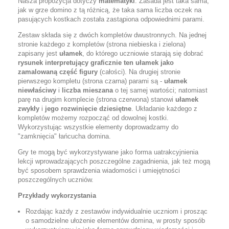
Nasza propozycja dotyczy
matematyki
. Zasada jest taka sama,
jak w grze domino z tą różnicą, że taka sama liczba oczek na
pasujących kostkach została zastąpiona odpowiednimi parami.
Zestaw składa się z dwóch kompletów dwustronnych. Na jednej
stronie każdego z kompletów (strona niebieska i zielona)
zapisany jest
ułamek
, do którego uczniowie starają się dobrać
rysunek interpretujący graficznie ten ułamek jako
zamalowaną część figury
(całości). Na drugiej stronie
pierwszego kompletu (strona czarna) parami są -
ułamek
niewłaściwy
i
liczba mieszana
o tej samej wartości; natomiast
parę na drugim komplecie (strona czerwona) stanowi
ułamek
zwykły
i
jego rozwinięcie dziesiętne
. Układanie każdego z
kompletów możemy rozpocząć od dowolnej kostki.
Wykorzystując wszystkie elementy doprowadzamy do
"zamknięcia" łańcucha domina.
Gry te mogą być wykorzystywane jako forma uatrakcyjnienia
lekcji wprowadzających poszczególne zagadnienia, jak też mogą
być sposobem sprawdzenia wiadomości i umiejętności
poszczególnych uczniów.
Przykłady wykorzystania
Rozdając każdy z zestawów indywidualnie uczniom i prosząc
o samodzielne ułożenie elementów domina, w prosty sposób