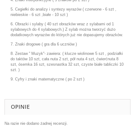
5. Cegiełki do analizy i syntezy wyrazów ( czerwone - 6 szt ,
niebieskie - 6 szt ,białe - 10 szt )
6. Obrazki i sylaby ( 40 szt obrazków wraz z sylabami od 1
sylabowych do 4 sylabowych.) Z sylab można tworzyć dużo
dodatkowych wyrazów do których już nie dopasujemy obrazków.
7. Znaki drogowe ( gra dla 6 uczniów )
8. Zestaw '' Muzyk''- zawiera: ( klucze wiolinowe 5 szt , podziałki
do taktów 10 szt, cała nuta 2 szt, pół nuta 4 szt, ćwierćnuta 8
szt, ósemka 16 szt, szesnastka 32 szt, czyste białe tabliczki 10
szt. )
9. Cyfry i znaki matematyczne ( po 2 szt )
OPINIE
Na razie nie dodano żadnej recenzji.