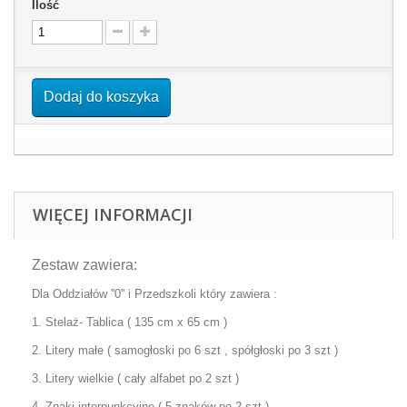
Ilość
Dodaj do koszyka
WIĘCEJ INFORMACJI
Zestaw zawiera:
Dla Oddziałów ''0'' i Przedszkoli który zawiera :
1. Stelaż- Tablica ( 135 cm x 65 cm )
2. Litery małe ( samogłoski po 6 szt , spółgłoski po 3 szt )
3. Litery wielkie ( cały alfabet po 2 szt )
4. Znaki interpunkcyjne ( 5 znaków po 2 szt )